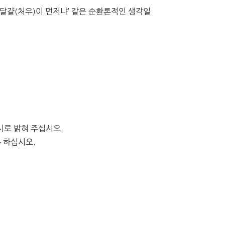
 달걀(처우)이 먼저냐’ 같은 순환론적인 생각일
시로 밝혀 주십시오.
 하십시오.