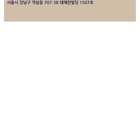
서울시 강남구 역삼동 707-38 테헤란빌딩 1507호
의뢰인의 마음을 대변하는 율탑노무사사무소 찾아오시는길 입니다.
상담전화
카카오톡
메일